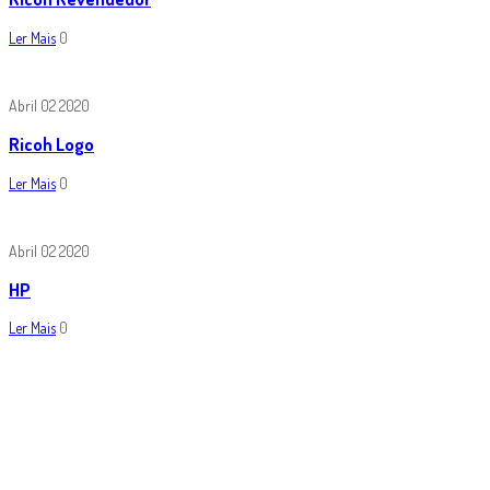
Ler Mais
0
Abril
02
2020
Ricoh Logo
Ler Mais
0
Abril
02
2020
HP
Ler Mais
0
Navegação
Próxima
publicação
de
artigos