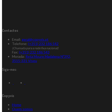
Contactos
Email:
geral@copyvis.pt
Telefone:
(+351) 232 186 542
(Chamada para a rede fixa nacional)
Fax:
(+351) 232 186 543
Morada:
Reta Moure Madalena Nº392,
3515-331 Viseu
Siga-nos:
Copyvis
Home
Quem somos