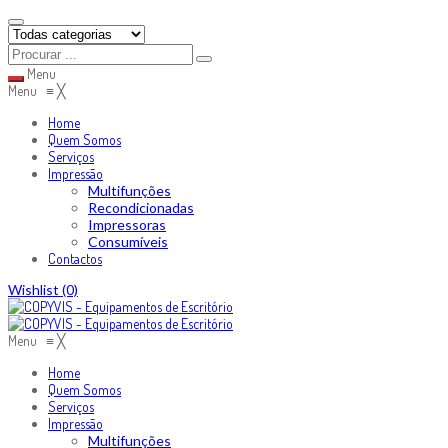
Menu
Menu
≡
╳
Home
Quem Somos
Serviços
Impressão
Multifunções
Recondicionadas
Impressoras
Consumíveis
Contactos
Skip
Wishlist
(0)
to
content
Menu
≡
╳
Home
Quem Somos
Serviços
Impressão
Multifunções