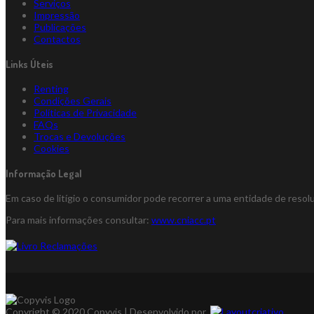
Serviços
Impressão
Publicações
Contactos
Links Úteis
Renting
Condições Gerais
Políticas de Privacidade
FAQs
Trocas e Devoluções
Cookies
Informação Legal
Em caso de litígio o consumidor pode recorrer a uma entidade de reso
Para mais informações consultar:
www.cniacc.pt
Copyright © 2020 Copyvis | Desenvolvido por