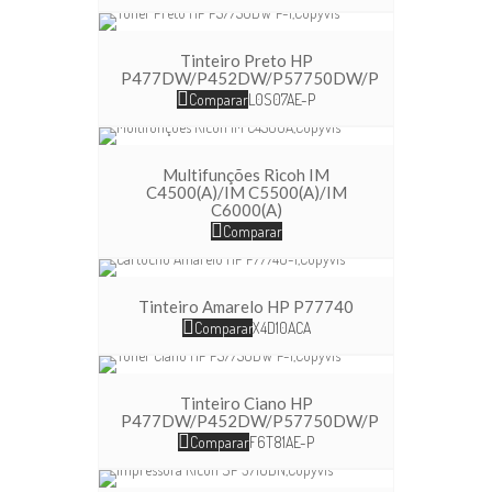
Tinteiro Preto HP
P477DW/P452DW/P57750DW/P
Comparar
L0S07AE-P
Multifunções Ricoh IM
C4500(A)/IM C5500(A)/IM
C6000(A)
Comparar
Tinteiro Amarelo HP P77740
Comparar
X4D10ACA
Tinteiro Ciano HP
P477DW/P452DW/P57750DW/P
Comparar
F6T81AE-P