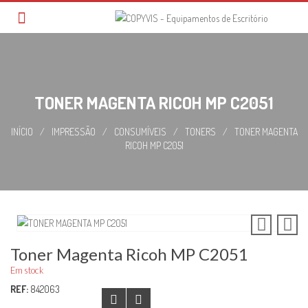
Skip
to
content
TONER MAGENTA RICOH MP C2051
INÍCIO
/
IMPRESSÃO
/
CONSUMÍVEIS
/
TONERS
/
TONER MAGENTA
RICOH MP C2051
Toner Magenta Ricoh MP C2051
Em stock
REF:
842063