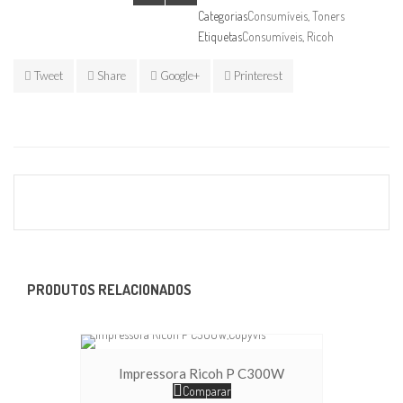
Categorias
Consumíveis
,
Toners
Etiquetas
Consumíveis
,
Ricoh
Tweet
Share
Google+
Printerest
PRODUTOS RELACIONADOS
Impressora Ricoh P C300W
Comparar