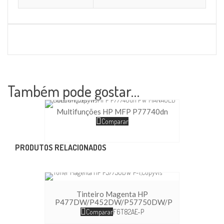
Também pode gostar…
Multifunções HP MFP P77740dn
Comparar
PRODUTOS RELACIONADOS
Tinteiro Magenta HP
P477DW/P452DW/P57750DW/P
Comparar
F6T82AE-P