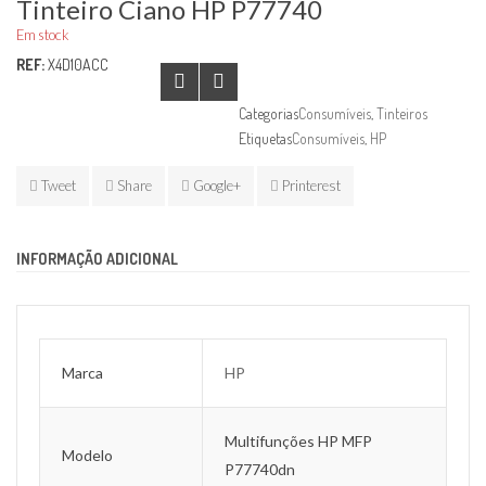
Tinteiro Ciano HP P77740
Em stock
REF:
X4D10ACC
Categorias
Consumíveis
,
Tinteiros
Etiquetas
Consumíveis
,
HP
Tweet
Share
Google+
Printerest
INFORMAÇÃO ADICIONAL
Marca
HP
Multifunções HP MFP
Modelo
P77740dn