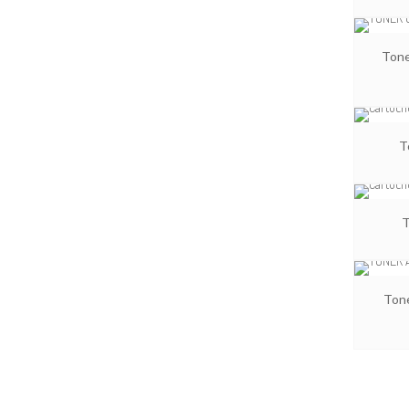
Tone
T
T
Tone