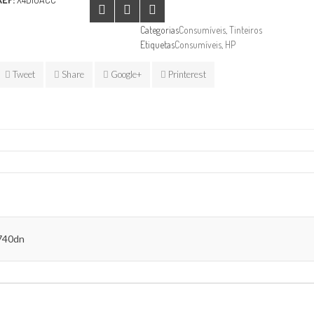
Categorias
Consumíveis
,
Tinteiros
Etiquetas
Consumíveis
,
HP
Tweet
Share
Google+
Printerest
740dn