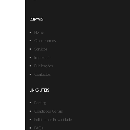
COPYVIS
Home
Quem somos
Serviços
Impressão
Publicações
Contactos
LINKS ÚTEIS
Renting
Condições Gerais
Políticas de Privacidade
FAQs