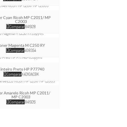
r Cyan Ricoh MP C2011/ MP
C2003
Comparar
841928
oner Magenta M C250 RY
Comparar
408354
inteiro Preto HP P77740
Comparar
X4D10ACBK
r Amarelo Ricoh MP C2011/
MP C2003
Comparar
841926