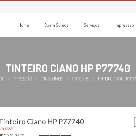
Home
Quem Somos
Serviços
Impressão
Consumíveis
Impressoras
Recondicionadas
Multifunções
TINTEIRO CIANO HP P77740
CIO
/
IMPRESSÃO
/
CONSUMÍVEIS
/
TINTEIROS
/
TINTEIRO CIANO HP P77
Tinteiro Ciano HP P77740
Em stock
REF:
X4D10ACC