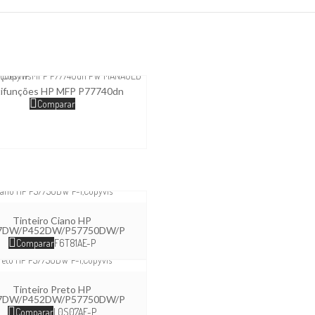
tifunções HP MFP P77740dn
Comparar
Tinteiro Ciano HP
7DW/P452DW/P57750DW/P
Comparar
F6T81AE-P
Tinteiro Preto HP
7DW/P452DW/P57750DW/P
Comparar
L0S07AE-P