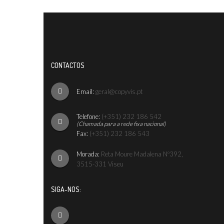
CONTACTOS
Email:
geral@copyvis.pt
Telefone:
(+351) 232 186 542
(Chamada para a rede fixa nacional)
Fax:
(+351) 232 186 543
Morada:
Reta Moure Madalena Nº392,
3515-331 Viseu
SIGA-NOS: