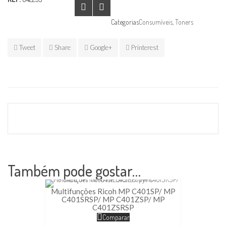
Categorias
Consumíveis
,
Toners
Tweet
Share
Google+
Printerest
Também pode gostar…
Multifunções Ricoh MP C401SP/ MP
C401SRSP/ MP C401ZSP/ MP
C401ZSRSP
Comparar