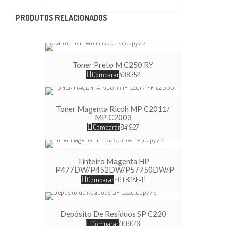
PRODUTOS RELACIONADOS
Toner Preto M C250 RY
Comparar
408352
Toner Magenta Ricoh MP C2011/
MP C2003
Comparar
841927
Tinteiro Magenta HP
P477DW/P452DW/P57750DW/P
Comparar
F6T82AE-P
Depósito De Resíduos SP C220
Comparar
406043