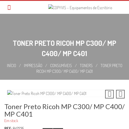
Skip
to
content
TONER PRETO RICOH MP C300/ MP
C400/ MP C401
INÍCIO
/
IMPRESSÃO
/
CONSUMÍVEIS
/
TONERS
/
TONER PRETO
RICOH MP C300/ MP C400/ MP C401
Toner Preto Ricoh MP C300/ MP C400/
MP C401
Em stock
REF:
842235