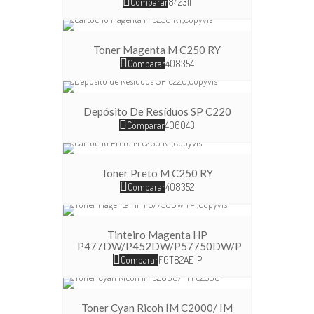
Comparar
842311
Toner Magenta M C250 RY
Comparar
408354
Depósito De Resíduos SP C220
Comparar
406043
Toner Preto M C250 RY
Comparar
408352
Tinteiro Magenta HP
P477DW/P452DW/P57750DW/P
Comparar
F6T82AE-P
Toner Cyan Ricoh IM C2000/ IM