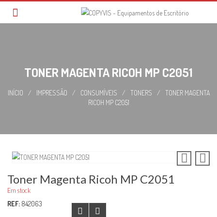
Skip
to
content
TONER MAGENTA RICOH MP C2051
INÍCIO
/
IMPRESSÃO
/
CONSUMÍVEIS
/
TONERS
/
TONER MAGENTA
RICOH MP C2051
Toner Magenta Ricoh MP C2051
Em stock
REF:
842063