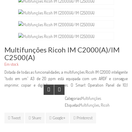
Multifunções Ricoh IM C2000(A)/IM
C2500(A)
Em stock
Dotada de todas as funcionalidades, a multifunções Ricoh IM C2000 inteligente
“tudo em um” A3 de 20 ppm está equipada com um ARDF e consegue
imprimir, copiar e digitalizar a cores. O Smart Operation Panel de 10,1
polegadas de grandes dimensões dispõe de uma interface tátil intuitiva que
simplifica a operação. Para poupar tempo, acende quando uma pessoa se
Categorias
Multifunções
aproxima, permitindo aos utilizadores pré-selecionarem aplicações e
Etiquetas
Multifunções
,
Ricoh
definições. E, devido ao facto de a impressora “tudo em um” incluir a Always
Current Technology™ da Ricoh, é fácil de fazer o download de novas
Tweet
Share
Google+
Printerest
funcionalidades.