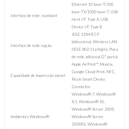
Ethernet 10 base-T/100
base-TX/1000 base-T, USB
Interface de rede: standard
Host I/F Type A, USB
Device I/F Type B
IEEE 1284/ECP
bidirecional, Wireless LAN
Interface de rede: opção
(IEEE 802.11a/b/g/n), Placa
de rede adicional (2.ª porta)
Apple AirPrint™, Mopria,
Google Cloud Print, NFC,
Capacidade de impressão móvel
Ricoh Smart Device
Connector
Windows® 7, Windows®
8.1, Windows® 10,
Windows® Server 2008,
Ambientes Windows®
Windows® Server
2008R2, Windows®