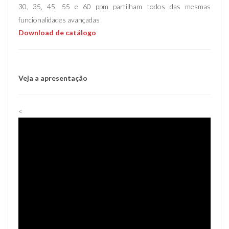
30, 35, 45, 55 e 60 ppm partilham todos das mesmas
funcionalidades avançadas
Download de catálogo
Veja a apresentação
<