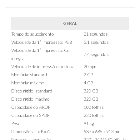
GERAL
Tempo de aquecimento
21 segundos
Velocidade da 1.ª impressão: P&B
5,1 segundos
Velocidade da 1.ª impressão: Cor
7,4 segundos
integral
Velocidade de impressão contínua
20 ppm
Memória: standard
2 GB
Memória: máximo
4 GB
Disco rígido: standard
320 GB
Disco rígido: máximo
320 GB
Capacidade do ARDF
100 folhas
Capacidade do SPDF
220 folhas
Peso
91 kg
Dimensões: L x P x A
587 x 685 x 913 mm
Fonte de alimentação
220 - 240 V, 50 ̸ 60 Hz