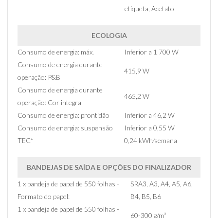
etiqueta, Acetato
ECOLOGIA
Consumo de energia: máx.
Inferior a 1 700 W
Consumo de energia durante
415,9 W
operação: P&B
Consumo de energia durante
465,2 W
operação: Cor integral
Consumo de energia: prontidão
Inferior a 46,2 W
Consumo de energia: suspensão
Inferior a 0,55 W
TEC*
0,24 kWh⁄semana
BANDEJAS DE SAÍDA E OPÇÕES DO FINALIZADOR
1 x bandeja de papel de 550 folhas -
SRA3, A3, A4, A5, A6,
Formato do papel:
B4, B5, B6
1 x bandeja de papel de 550 folhas -
60-300 g/m²