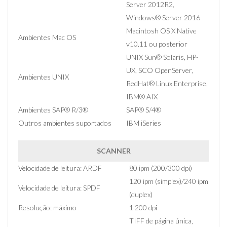
Server 2012R2,
Windows® Server 2016
Macintosh OS X Native
Ambientes Mac OS
v10.11 ou posterior
UNIX Sun® Solaris, HP-
UX, SCO OpenServer,
Ambientes UNIX
RedHat® Linux Enterprise,
IBM® AIX
Ambientes SAP® R/3®
SAP® S/4®
Outros ambientes suportados
IBM iSeries
SCANNER
Velocidade de leitura: ARDF
80 ipm (200/300 dpi)
120 ipm (simplex)/240 ipm
Velocidade de leitura: SPDF
(duplex)
Resolução: máximo
1 200 dpi
TIFF de página única,