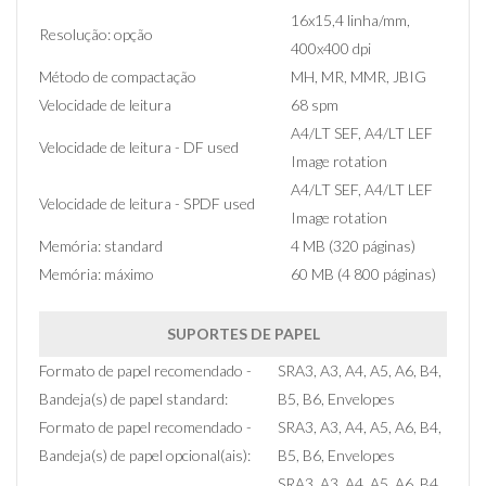
16x15,4 linha/mm,
Resolução: opção
400x400 dpi
Método de compactação
MH, MR, MMR, JBIG
Velocidade de leitura
68 spm
A4/LT SEF, A4/LT LEF
Velocidade de leitura - DF used
Image rotation
A4/LT SEF, A4/LT LEF
Velocidade de leitura - SPDF used
Image rotation
Memória: standard
4 MB (320 páginas)
Memória: máximo
60 MB (4 800 páginas)
SUPORTES DE PAPEL
Formato de papel recomendado -
SRA3, A3, A4, A5, A6, B4,
Bandeja(s) de papel standard:
B5, B6, Envelopes
Formato de papel recomendado -
SRA3, A3, A4, A5, A6, B4,
Bandeja(s) de papel opcional(ais):
B5, B6, Envelopes
SRA3, A3, A4, A5, A6, B4,