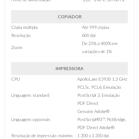
COPIADOR
Cópia múltipla
Até 999 cópias
Resolução
600 dpi
De 25% a 400% em
Zoom
variações de 1%
IMPRESSORA
CPU
ApolloLake E3930 1,3 GHz
PCL5c, PCL6, Emulação
Linguagem: standard
PostScript 3, Emulação
PDF Direct
Genuine Adobe®
Linguagem: opcionais
PostScript®3™, PictBridge,
PDF Direct Adobe®
Resolução de impressão: máximo
1 200 x 1 200 dpi