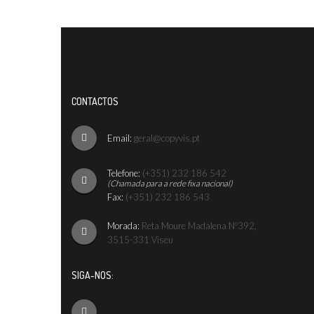
CONTACTOS
Email:
geral@copyvis.pt
Telefone:
(+351) 232 186 542
(Chamada para a rede fixa nacional)
Fax:
(+351) 232 186 543
Morada:
Reta Moure Madalena Nº392,
3515-331 Viseu
SIGA-NOS: