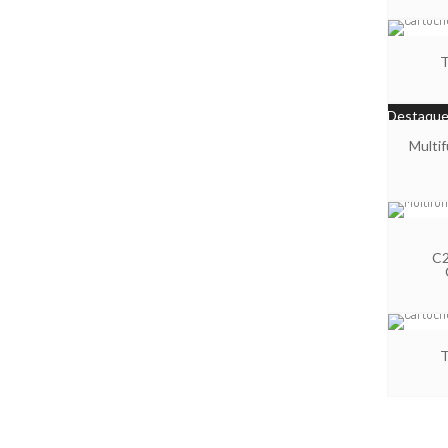
T
Destaqu
Multi
C
T