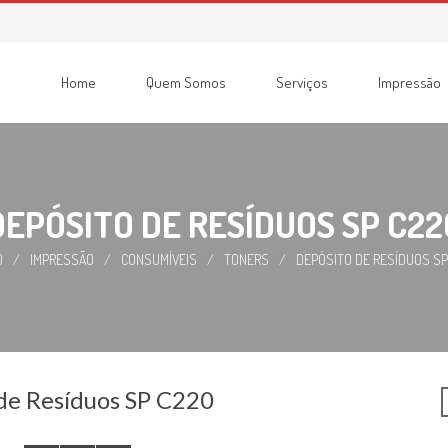
Home
Quem Somos
Serviços
Impressão
Consumíveis
Impressoras
Recondicionadas
Multifunções
DEPÓSITO DE RESÍDUOS SP C22
O
/
IMPRESSÃO
/
CONSUMÍVEIS
/
TONERS
/
DEPÓSITO DE RESÍDUOS SP
de Resíduos SP C220