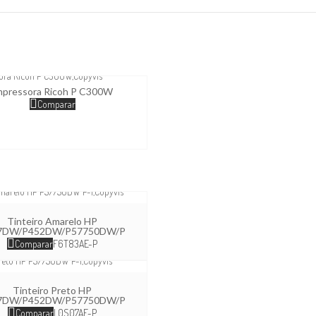
mpressora Ricoh P C300W
Comparar
Tinteiro Amarelo HP
7DW/P452DW/P57750DW/P
Comparar
F6T83AE-P
Tinteiro Preto HP
7DW/P452DW/P57750DW/P
Comparar
L0S07AE-P