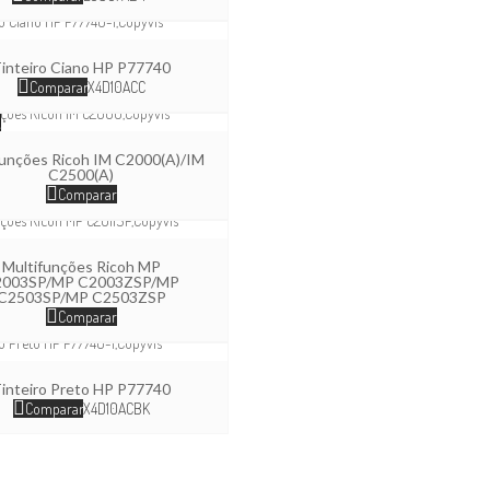
inteiro Ciano HP P77740
Comparar
X4D10ACC
e
funções Ricoh IM C2000(A)/IM
C2500(A)
Comparar
Multifunções Ricoh MP
2003SP/MP C2003ZSP/MP
C2503SP/MP C2503ZSP
Comparar
inteiro Preto HP P77740
Comparar
X4D10ACBK