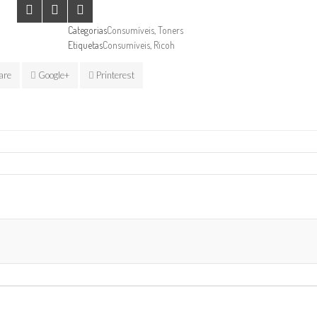
Categorias
Consumíveis
,
Toners
Etiquetas
Consumíveis
,
Ricoh
are
Google+
Printerest