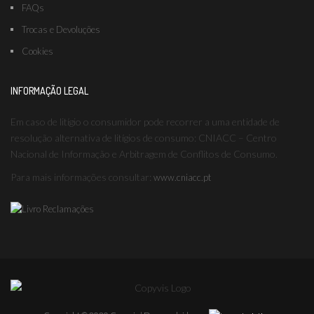
FAQs
Trocas e Devoluções
Cookies
INFORMAÇÃO LEGAL
Em caso de litígio o consumidor pode recorrer a uma entidade de
resolução alternativa de litígios de consumo: CNIACC – Centro
Nacional de Informação e Arbitragem de Conflitos de Consumo.
Para mais informações consultar:
www.cniacc.pt