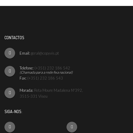
CONTACTOS
Email:
geral@copyvis.pt
Telefone:
(+351) 232 186 542
(Chamada para a rede fixa nacional)
Fax:
(+351) 232 186 543
Morada:
Reta Moure Madalena Nº392,
3515-331 Viseu
SIGA-NOS: