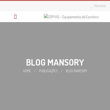
Skip
Wishlist
to
content
BLOG MANSORY
HOME
/
PUBLICAÇÕES
/
BLOG MANSORY