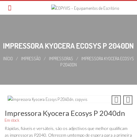
Skip
to
content
IMPRESSORA KYOCERA ECOSYS P 2040DN
INÍCIO
/
IMPRESSÃO
/
IMPRESSORAS
/
IMPRESSORA KYOCERA ECOSYS
P 2040DN
Impressora Kyocera Ecosys P 2040dn
Em stock
Rápidas, fiáveis e versáteis, são os adjectivos que melhor qualificam
as impressoras P2040. Oferecem umtempo de espera para a primeira