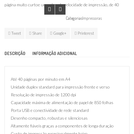
página muito curtoe uma elevada velocidade de impressão, de 40
páginas por minuto. Dispõe de duplex para maior poupança de papel,
e funcionalidade de rede. No caso da versão P2040dw, oferece mesmo
Categorias
Impressoras
Wi-Fi standard. Acresce a isto tudo, o já habitual muito baixo custo de
exploração.
Tweet
Share
Google+
Printerest
DESCRIÇÃO
INFORMAÇÃO ADICIONAL
Até 40 páginas por minuto em A4
Unidade duplex standard para impressão frente e verso
Resolução de impressão de 1200 dpi
Capacidade máxima de alimentação de papel de 850 folhas
Porta USB e conectividade de rede standard
Desenho compacto, robustas e silenciosas
Altamente fiáveis graças a componentes de longa duração
Custo de impressão excecionalmente baixo.