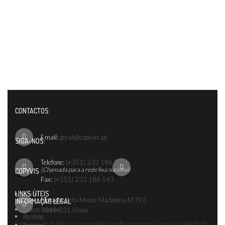
CONTACTOS
Email:
geral@copyvis.pt
SIGA-NOS:
Telefone:
(+351) 232 186 542
(Chamada para a rede fixa nacional)
COPYVIS
Fax:
(+351) 232 186 543
LINKS ÚTEIS
Home
Morada:
Reta Moure Madalena Nº392,
INFORMAÇÃO LEGAL
Quem somos
3515-331 Viseu
Renting
Em caso de litígio o consumidor pode recorrer a uma entidade de
Serviços