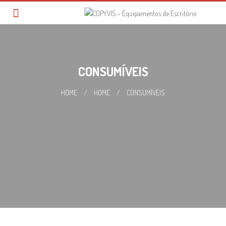
Skip
to
content
CONSUMÍVEIS
HOME
/
HOME
/
CONSUMÍVEIS