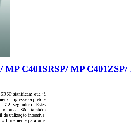
SP/ MP C401SRSP/ MP C401ZSP
SRSP significam que já
meira impressão a preto e
m 7.2 segundos). Estes
r minuto. São também
 de utilização intensiva.
ado firmemente para uma