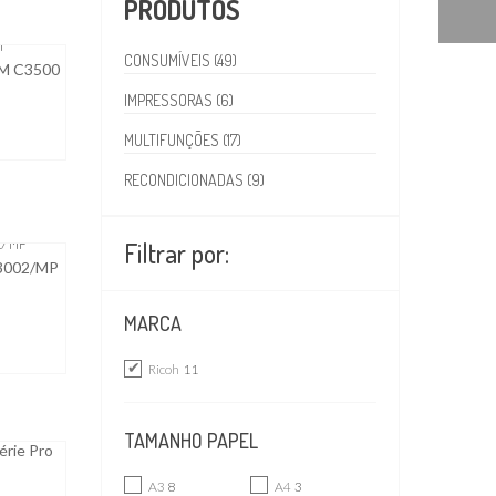
PRODUTOS
CONSUMÍVEIS (49)
IM C3500
IMPRESSORAS (6)
MULTIFUNÇÕES (17)
RECONDICIONADAS (9)
Filtrar por:
C3002/MP
MARCA
Ricoh
11
TAMANHO PAPEL
érie Pro
A3
8
A4
3