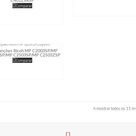
C401ZSRSP
Comparar
funções Ricoh MP C2003SP/MP
SP/MP C2503SP/MP C2503ZSP
Comparar
A mostrar todos os 11 re