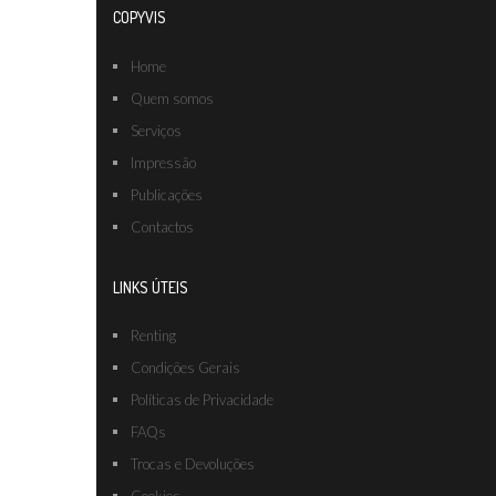
COPYVIS
Home
Quem somos
Serviços
Impressão
Publicações
Contactos
LINKS ÚTEIS
Renting
Condições Gerais
Políticas de Privacidade
FAQs
Trocas e Devoluções