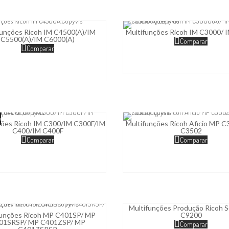
funções Ricoh IM C4500(A)/IM
Multifunções Ricoh IM C3000/ 
C5500(A)/IM C6000(A)
Comparar
Comparar
e
ções Ricoh IM C300/IM C300F/IM
Multifunções Ricoh Aficio MP 
C400/IM C400F
C3502
Comparar
Comparar
Multifunções Produção Ricoh S
C9200
funções Ricoh MP C401SP/ MP
01SRSP/ MP C401ZSP/ MP
Comparar