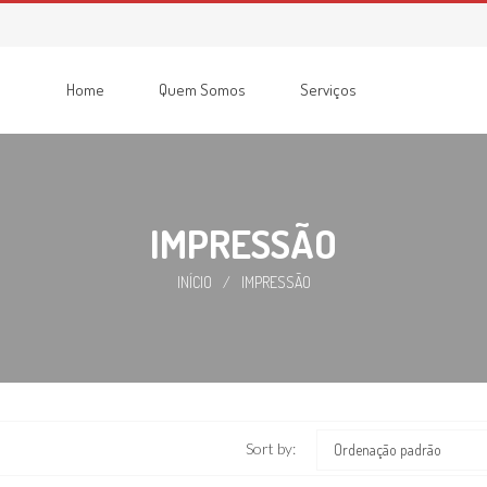
Home
Quem Somos
Serviços
Impressão
Consumíveis
Impressoras
Recondicionadas
Multifunções
IMPRESSÃO
INÍCIO
/
IMPRESSÃO
Sort by:
Ordenação padrão