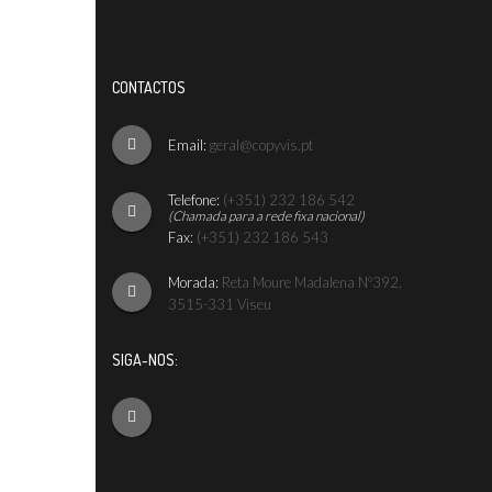
CONTACTOS
Email:
geral@copyvis.pt
Telefone:
(+351) 232 186 542
(Chamada para a rede fixa nacional)
Fax:
(+351) 232 186 543
Morada:
Reta Moure Madalena Nº392,
3515-331 Viseu
SIGA-NOS: